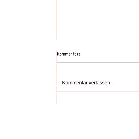
Kommentare
Kommentar verfassen...
Bunter-Socken-Tag
Anfragen: 