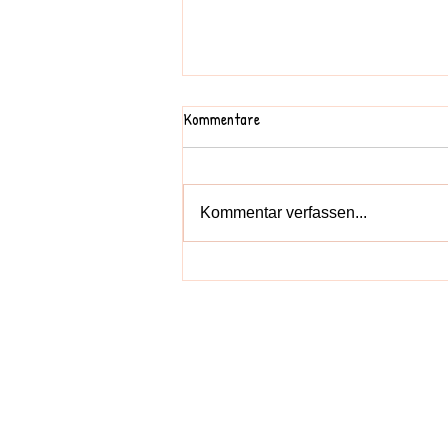
Kommentare
Kommentar verfassen...
Bunter-Socken-Tag
Anfragen: 
H