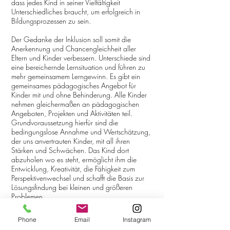
dass jedes Kind in seiner Vielfältigkeit
Unterschiedliches braucht, um erfolgreich in
Bildungsprozessen zu sein.
Der Gedanke der Inklusion soll somit die
Anerkennung und Chancengleichheit aller
Eltern und Kinder verbessern. Unterschiede sind
eine bereichernde Lernsituation und führen zu
mehr gemeinsamem Lerngewinn. Es gibt ein
gemeinsames pädagogisches Angebot für
Kinder mit und ohne Behinderung. Alle Kinder
nehmen gleichermaßen an pädagogischen
Angeboten, Projekten und Aktivitäten teil.
Grundvoraussetzung hierfür sind die
bedingungslose Annahme und Wertschätzung,
der uns anvertrauten Kinder, mit all ihren
Stärken und Schwächen. Das Kind dort
abzuholen wo es steht, ermöglicht ihm die
Entwicklung, Kreativität, die Fähigkeit zum
Perspektivenwechsel und schafft die Basis zur
Lösungsfindung bei kleinen und größeren
Problemen.
Dabei ist die Partnerschaft mit dem Kind und
seiner Familie, die Berücksichtigung der
Phone
Email
Instagram
kindlichen Bedürfnisse und die aktive Teilhabe