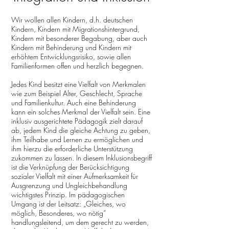
Wir wollen allen Kindern, d.h. deutschen
Kindern, Kindern mit Migrationshintergrund,
Kindern mit besonderer Begabung, aber auch
Kindern mit Behinderung und Kindern mit
erhöhtem Entwicklungsrisiko, sowie allen
Familienformen offen und herzlich begegnen.
Jedes Kind besitzt eine Vielfalt von Merkmalen
wie zum Beispiel Alter, Geschlecht, Sprache
und Familienkultur. Auch eine Behinderung
kann ein solches Merkmal der Vielfalt sein. Eine
inklusiv ausgerichtete Pädagogik zielt darauf
ab, jedem Kin
d die gleiche Achtung zu geben,
ihm Teilhabe und Lernen zu ermöglichen und
ihm hierzu die erforderliche Unterstützung
zukommen zu lassen. In diesem Inklusionsbegriff
ist die Verknüpfung der Berücksichtigung
sozialer Vielfalt mit einer Aufmerksamkeit für
Ausgrenzung und Ungleichbehandlung
wichtigstes Prinzip. Im pädagogischen
Umgang ist der Leitsatz: „Gleiches, wo
möglich, Besonderes, wo nötig“
handlungsleitend, um dem gerecht zu werden,